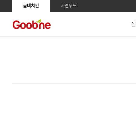
굽네치킨
지앤푸드
신