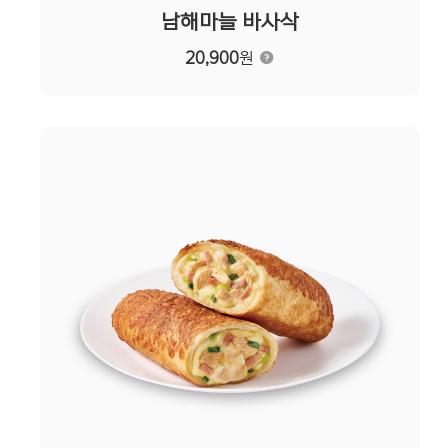
남해마늘 바사삭
20,900
원