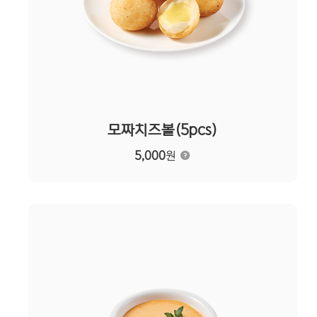
모짜치즈볼(5pcs)
5,000
원