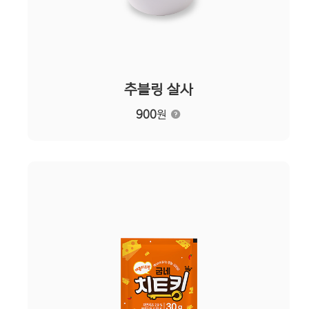
추블링 살사
900
원