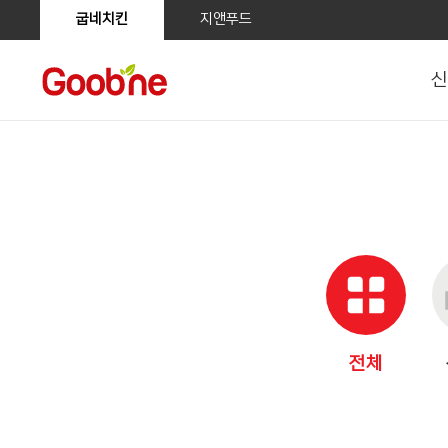
굽네치킨
지앤푸드
신
전체