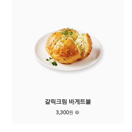
갈릭크림 바게트볼
3,300
원