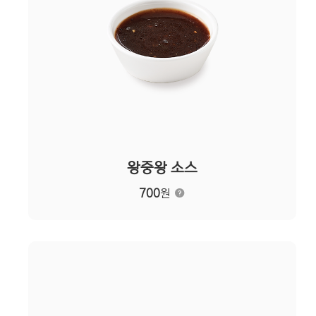
왕중왕 소스
700
원