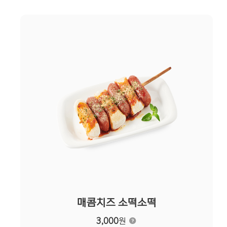
매콤치즈 소떡소떡
3,000
원