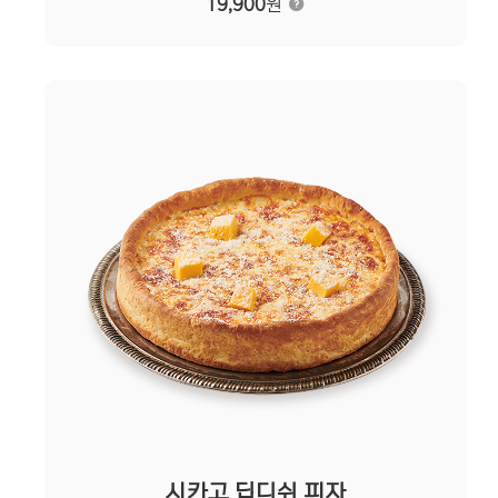
19,900
원
시카고 딥디쉬 피자