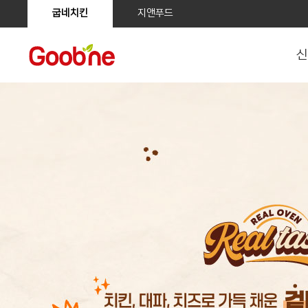
굽네치킨
지앤푸드
신